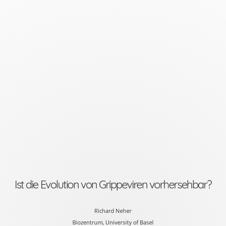
Ist
die
Evolution
von
Grippeviren
vorhersehbar?
Richard
Neher
Biozentrum,
University
Ist die Evolution von Grippeviren vorhersehbar?
of
Basel
Richard Neher
Biozentrum, University of Basel