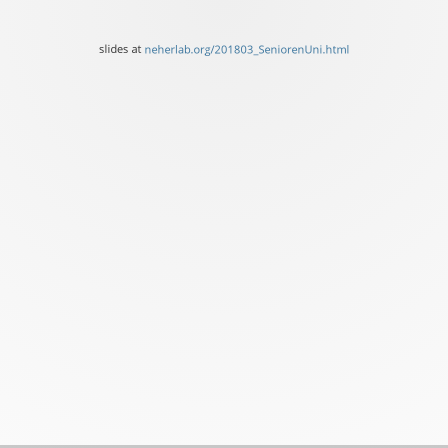
slides
at
slides at
neherlab.org/201803_SeniorenUni.html
neherlab.org/201803_Seni