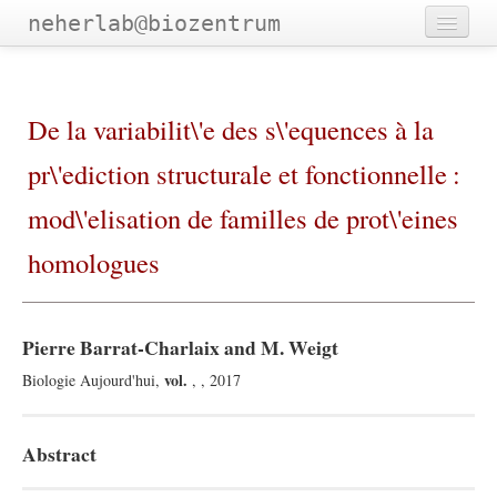
neherlab@biozentrum
Home
Outreach
De la variabilit\'e des s\'equences à la
Publications
pr\'ediction structurale et fonctionnelle :
Software
mod\'elisation de familles de prot\'eines
Talks
homologues
Teaching
Team
Pierre Barrat-Charlaix and M. Weigt
vol.
Biologie Aujourd'hui,
, , 2017
Abstract